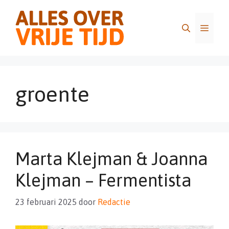
Ga
naar
Menu
de
inhoud
groente
Marta Klejman & Joanna
Klejman – Fermentista
23 februari 2025
door
Redactie