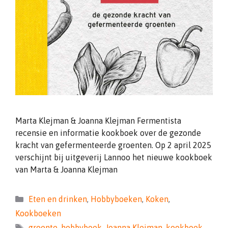
Marta Klejman & Joanna Klejman Fermentista
recensie en informatie kookboek over de gezonde
kracht van gefermenteerde groenten. Op 2 april 2025
verschijnt bij uitgeverij Lannoo het nieuwe kookboek
van Marta & Joanna Klejman
Categorieën
Eten en drinken
,
Hobbyboeken
,
Koken
,
Kookboeken
Tags
groente
,
hobbyboek
,
Joanna Klejman
,
kookboek
,