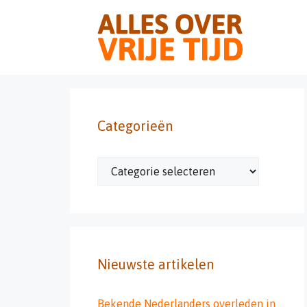
Ga
naar
de
inhoud
Categorieën
Categorieën
Nieuwste artikelen
Bekende Nederlanders overleden in