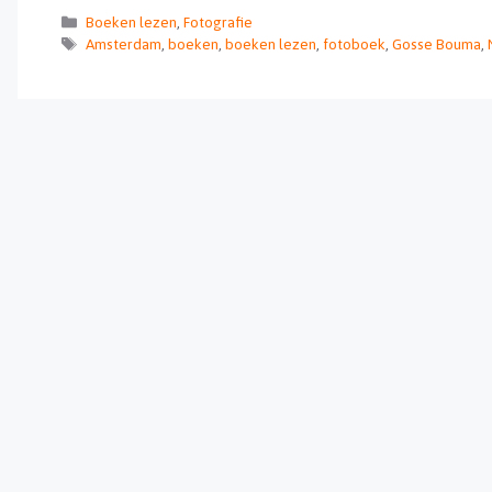
Categorieën
Boeken lezen
,
Fotografie
Tags
Amsterdam
,
boeken
,
boeken lezen
,
fotoboek
,
Gosse Bouma
,