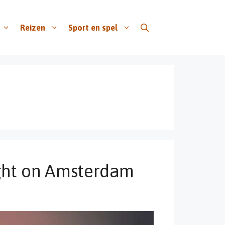
Reizen
Sport en spel
ght on Amsterdam