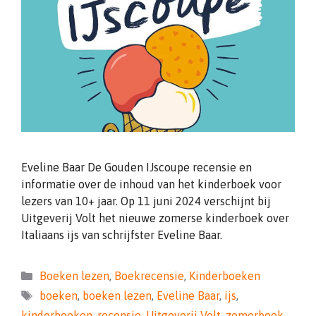
Eveline Baar De Gouden IJscoupe recensie en
informatie over de inhoud van het kinderboek voor
lezers van 10+ jaar. Op 11 juni 2024 verschijnt bij
Uitgeverij Volt het nieuwe zomerse kinderboek over
Italiaans ijs van schrijfster Eveline Baar.
Categorieën
Boeken lezen
,
Boekrecensie
,
Kinderboeken
Tags
boeken
,
boeken lezen
,
Eveline Baar
,
ijs
,
kinderboeken
,
recensie
,
Uitgeverij Volt
,
zomerboek