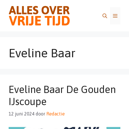
Ga
naar
Menu
de
inhoud
Eveline Baar
Eveline Baar De Gouden
IJscoupe
12 juni 2024
door
Redactie