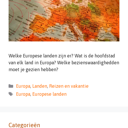
Welke Europese landen zijn er? Wat is de hoofdstad
van elk land in Europa? Welke bezienswaardighedden
moet je gezien hebben?
Categorieën
Europa
,
Landen
,
Reizen en vakantie
Tags
Europa
,
Europese landen
Categorieën