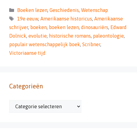
Categorieën
Boeken lezen
,
Geschiedenis
,
Wetenschap
Tags
19e eeuw
,
Amerikaanse historicus
,
Amerikaanse
schrijver
,
boeken
,
boeken lezen
,
dinosauriërs
,
Edward
Dolnick
,
evolutie
,
historische romans
,
paleontologie
,
populair wetenschappelijk boek
,
Scribner
,
Victoriaanse tijd
Categorieën
Categorieën