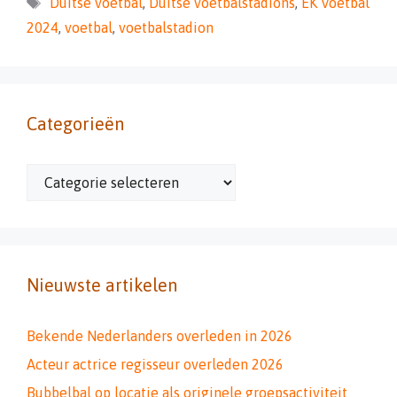
Tags
Duitse voetbal
,
Duitse voetbalstadions
,
EK Voetbal
2024
,
voetbal
,
voetbalstadion
Categorieën
Categorieën
Nieuwste artikelen
Bekende Nederlanders overleden in 2026
Acteur actrice regisseur overleden 2026
Bubbelbal op locatie als originele groepsactiviteit