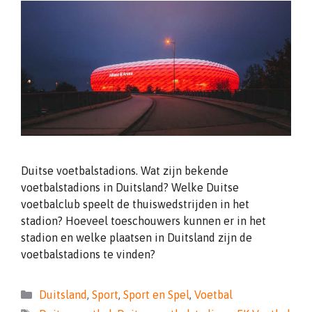
Duitse voetbalstadions. Wat zijn bekende
voetbalstadions in Duitsland? Welke Duitse
voetbalclub speelt de thuiswedstrijden in het
stadion? Hoeveel toeschouwers kunnen er in het
stadion en welke plaatsen in Duitsland zijn de
voetbalstadions te vinden?
Categorieën
Duitsland
,
Sport
,
Sport en Spel
,
Voetbal