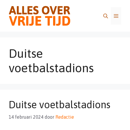
Ga
naar
Menu
de
inhoud
Duitse
voetbalstadions
Duitse voetbalstadions
14 februari 2024
door
Redactie