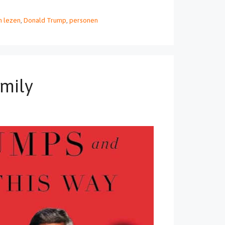
 lezen
,
Donald Trump
,
personen
amily