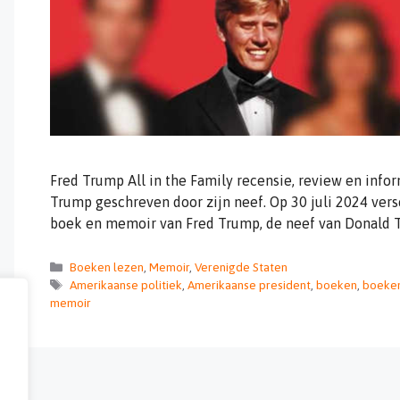
Fred Trump All in the Family recensie, review en info
Trump geschreven door zijn neef. Op 30 juli 2024 versc
boek en memoir van Fred Trump, de neef van Donald T
Categorieën
Boeken lezen
,
Memoir
,
Verenigde Staten
Tags
Amerikaanse politiek
,
Amerikaanse president
,
boeken
,
boeken
memoir