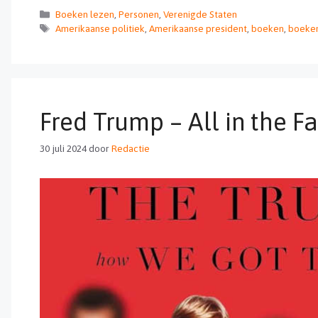
Categorieën
Boeken lezen
,
Personen
,
Verenigde Staten
Tags
Amerikaanse politiek
,
Amerikaanse president
,
boeken
,
boeken
Fred Trump – All in the F
30 juli 2024
door
Redactie