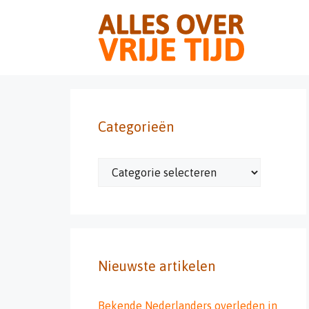
Ga
naar
de
inhoud
Categorieën
Categorieën
Nieuwste artikelen
Bekende Nederlanders overleden in