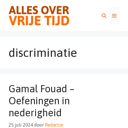
Ga
naar
Menu
de
inhoud
discriminatie
Gamal Fouad –
Oefeningen in
nederigheid
25 juli 2024
door
Redactie