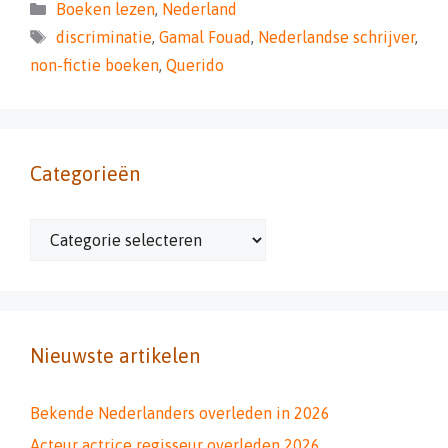
Categorieën
Boeken lezen
,
Nederland
Tags
discriminatie
,
Gamal Fouad
,
Nederlandse schrijver
,
non-fictie boeken
,
Querido
Categorieën
Categorieën
Nieuwste artikelen
Bekende Nederlanders overleden in 2026
Acteur actrice regisseur overleden 2026