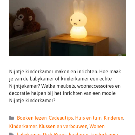
Nijntje kinderkamer maken en inrichten. Hoe maak
je van de babykamer of kinderkamer een echte
Nijntjekamer? Welke meubels, woonaccessoires en
decoratie helpen bij het inrichten van een mooie
Nijntje kinderkamer?
Categorieën
Boeken lezen
,
Cadeautips
,
Huis en tuin
,
Kinderen
,
Kinderkamer
,
Klussen en verbouwen
,
Wonen
Tags
babykamer
,
Dick Bruna
,
kinderen
,
kinderkamer
,