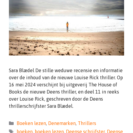
Sara Blædel De stille weduwe recensie en informatie
over de inhoud van de nieuwe Louise Rick thriller. Op
16 mei 2024 verschijnt bij uitgeverij The House of
Books de nieuwe Deens thriller, en deel 11 in reeks
over Louise Rick, geschreven door de Deens
thrillerschrijfster Sara Blædel.
Categorieën
Boeken lezen
,
Denemarken
,
Thrillers
Tags
boeken
,
boeken lezen
,
Deense schrijfster
,
Deense