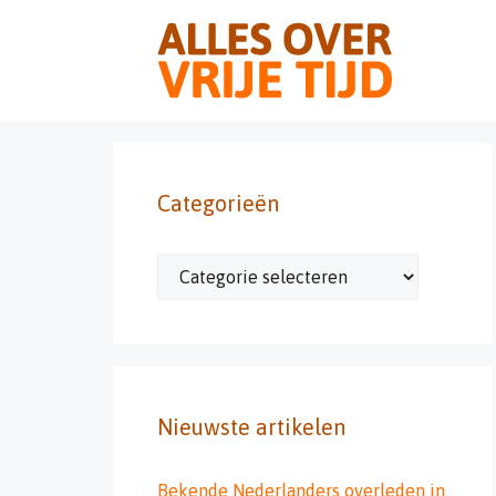
Ga
naar
de
inhoud
Categorieën
Categorieën
Nieuwste artikelen
Bekende Nederlanders overleden in