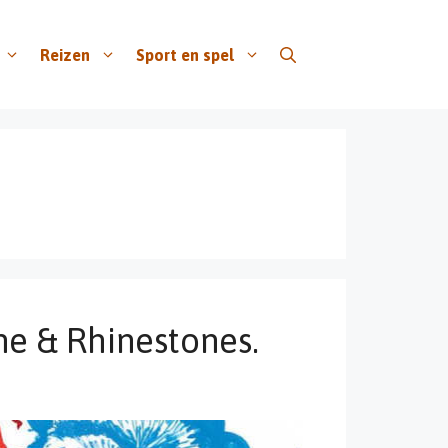
Reizen
Sport en spel
e & Rhinestones.