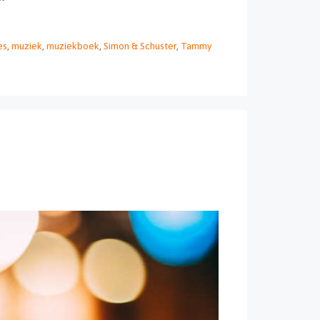
es
,
muziek
,
muziekboek
,
Simon & Schuster
,
Tammy