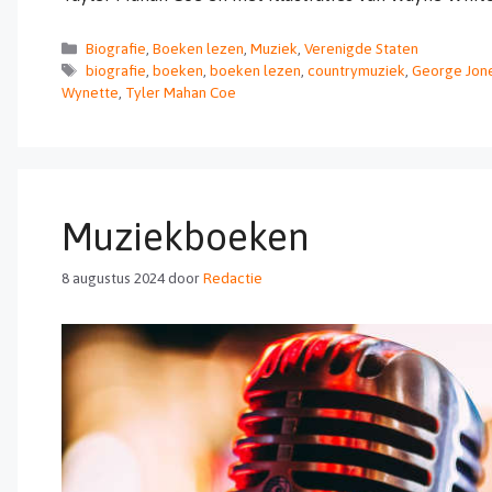
Categorieën
Biografie
,
Boeken lezen
,
Muziek
,
Verenigde Staten
Tags
biografie
,
boeken
,
boeken lezen
,
countrymuziek
,
George Jon
Wynette
,
Tyler Mahan Coe
Muziekboeken
8 augustus 2024
door
Redactie