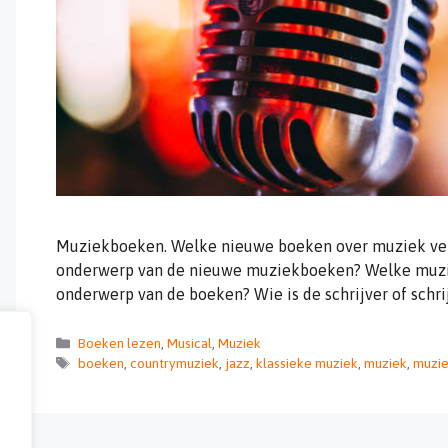
Muziekboeken. Welke nieuwe boeken over muziek vers
onderwerp van de nieuwe muziekboeken? Welke muziek
onderwerp van de boeken? Wie is de schrijver of schri
Categorieën
Boeken lezen
,
Musical
,
Muziek
Tags
boeken
,
countrymuziek
,
jazz
,
klassieke muziek
,
muziek
,
muzi