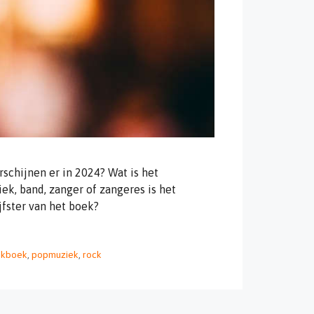
chijnen er in 2024? Wat is het
, band, zanger of zangeres is het
jfster van het boek?
ekboek
,
popmuziek
,
rock