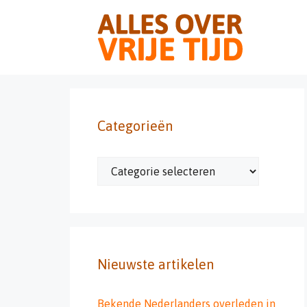
Ga
naar
de
inhoud
Categorieën
Categorieën
Nieuwste artikelen
Bekende Nederlanders overleden in