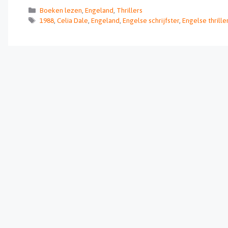
Categorieën
Boeken lezen
,
Engeland
,
Thrillers
Tags
1988
,
Celia Dale
,
Engeland
,
Engelse schrijfster
,
Engelse thrille