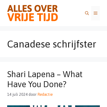
Ga
naar
Menu
de
inhoud
Canadese schrijfster
Shari Lapena – What
Have You Done?
14 juli 2024
door
Redactie