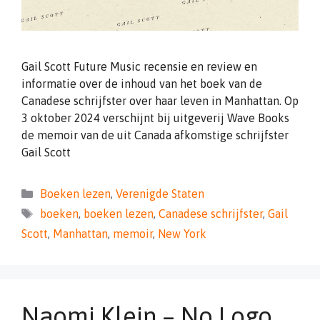
Gail Scott Future Music recensie en review en
informatie over de inhoud van het boek van de
Canadese schrijfster over haar leven in Manhattan. Op
3 oktober 2024 verschijnt bij uitgeverij Wave Books
de memoir van de uit Canada afkomstige schrijfster
Gail Scott
Categorieën
Boeken lezen
,
Verenigde Staten
Tags
boeken
,
boeken lezen
,
Canadese schrijfster
,
Gail
Scott
,
Manhattan
,
memoir
,
New York
Naomi Klein – No Logo