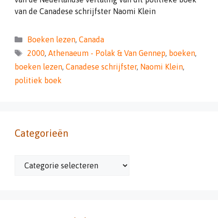
van de Canadese schrijfster Naomi Klein
Categorieën
Boeken lezen
,
Canada
Tags
2000
,
Athenaeum - Polak & Van Gennep
,
boeken
,
boeken lezen
,
Canadese schrijfster
,
Naomi Klein
,
politiek boek
Categorieën
Categorieën