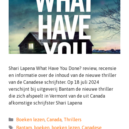
Shari Lapena What Have You Done? review, recensie
en informatie over de inhoud van de nieuwe thriller
van de Canadese schrijfster. Op 18 juli 2024
verschijnt bij uitgeverij Bantam de nieuwe thriller
die zich afspeelt in Vermont van de uit Canada
afkomstige schrijfster Shari Lapena
Categorieën
Boeken lezen
,
Canada
,
Thrillers
Tags
Bantam
,
boeken
,
boeken lezen
,
Canadese