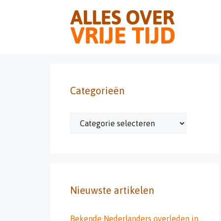
Ga
naar
de
inhoud
Categorieën
Categorieën
Nieuwste artikelen
Bekende Nederlanders overleden in