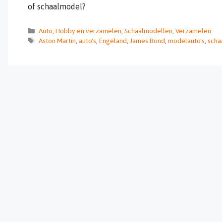
of schaalmodel?
Categorieën
Auto
,
Hobby en verzamelen
,
Schaalmodellen
,
Verzamelen
Tags
Aston Martin
,
auto's
,
Engeland
,
James Bond
,
modelauto's
,
scha