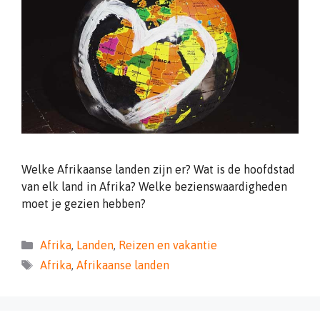
Welke Afrikaanse landen zijn er? Wat is de hoofdstad
van elk land in Afrika? Welke bezienswaardigheden
moet je gezien hebben?
Categorieën
Afrika
,
Landen
,
Reizen en vakantie
Tags
Afrika
,
Afrikaanse landen