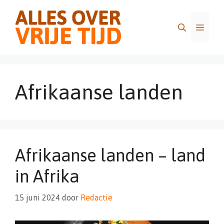
Ga
naar
Menu
de
inhoud
Afrikaanse landen
Afrikaanse landen – land
in Afrika
15 juni 2024
door
Redactie