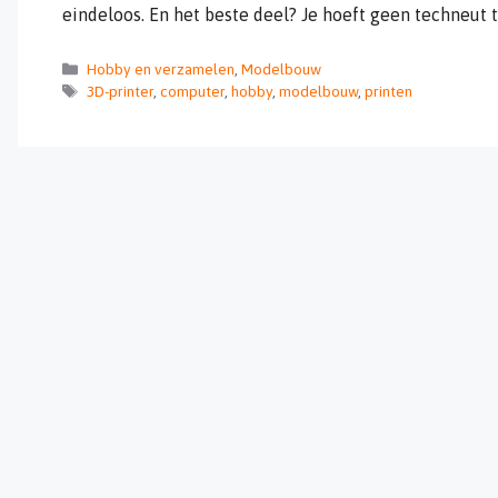
eindeloos. En het beste deel? Je hoeft geen techneut 
Categorieën
Hobby en verzamelen
,
Modelbouw
Tags
3D-printer
,
computer
,
hobby
,
modelbouw
,
printen