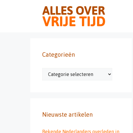
Ga
naar
de
inhoud
Categorieën
Categorieën
Nieuwste artikelen
Bekende Nederlanders overleden in