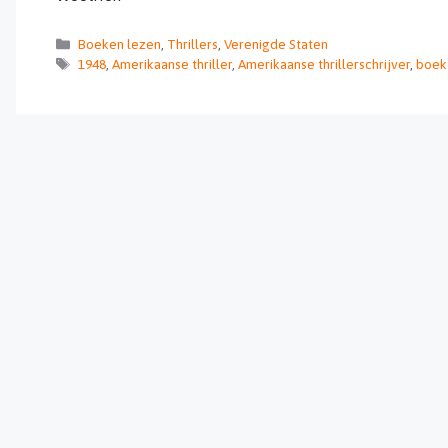
Categorieën
Boeken lezen
,
Thrillers
,
Verenigde Staten
Tags
1948
,
Amerikaanse thriller
,
Amerikaanse thrillerschrijver
,
boek