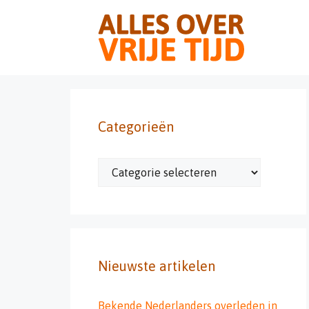
Ga
naar
de
inhoud
Categorieën
Categorieën
Nieuwste artikelen
Bekende Nederlanders overleden in