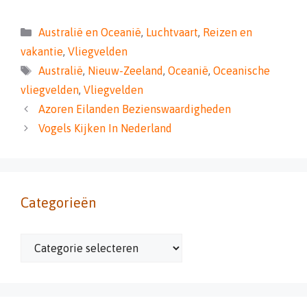
Categorieën
Australië en Oceanië
,
Luchtvaart
,
Reizen en
vakantie
,
Vliegvelden
Tags
Australië
,
Nieuw-Zeeland
,
Oceanië
,
Oceanische
vliegvelden
,
Vliegvelden
Azoren Eilanden Bezienswaardigheden
Vogels Kijken In Nederland
Categorieën
Categorieën