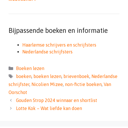
Bijpassende boeken en informatie
Haarlemse schrijvers en schrijfsters
Nederlandse schrijfsters
Categorieën
Boeken lezen
Tags
boeken
,
boeken lezen
,
brievenboek
,
Nederlandse
schrijfster
,
Nicolien Mizee
,
non-fictie boeken
,
Van
Oorschot
Gouden Strop 2024 winnaar en shortlist
Lotte Kok – Wat liefde kan doen