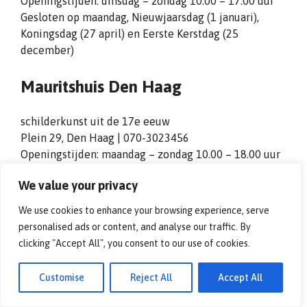
Openingstijden: dinsdag – zondag 10.00 – 17.00 uur
Gesloten op maandag, Nieuwjaarsdag (1 januari),
Koningsdag (27 april) en Eerste Kerstdag (25
december)
Mauritshuis Den Haag
schilderkunst uit de 17e eeuw
Plein 29, Den Haag | 070-3023456
Openingstijden: maandag – zondag 10.00 – 18.00 uur
(d0nderdag tot 20.00 uur)
We value your privacy
Gesloten op Nieuwjaarsdag (1 januari) en Eerste
Kerstdag (25 december)
We use cookies to enhance your browsing experience, serve
personalised ads or content, and analyse our traffic. By
Dordrechts Museum Dordrecht
clicking "Accept All", you consent to our use of cookies.
beeldende kunst
Customise
Reject All
Accept All
Museumstraat 40, Dordrecht | 078-7708708