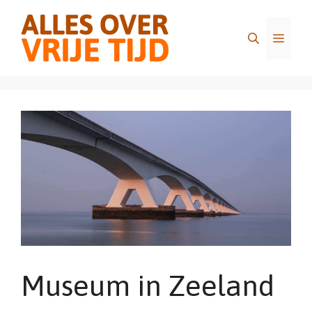
Ga
naar
Menu
de
inhoud
Museum in Zeeland