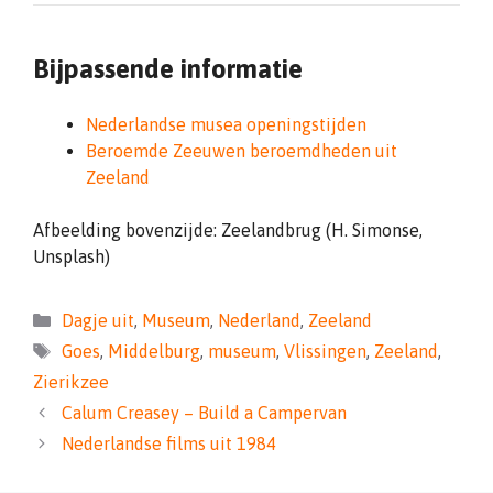
Bijpassende informatie
Nederlandse musea openingstijden
Beroemde Zeeuwen beroemdheden uit
Zeeland
Afbeelding bovenzijde: Zeelandbrug (H. Simonse,
Unsplash)
Categorieën
Dagje uit
,
Museum
,
Nederland
,
Zeeland
Tags
Goes
,
Middelburg
,
museum
,
Vlissingen
,
Zeeland
,
Zierikzee
Calum Creasey – Build a Campervan
Nederlandse films uit 1984