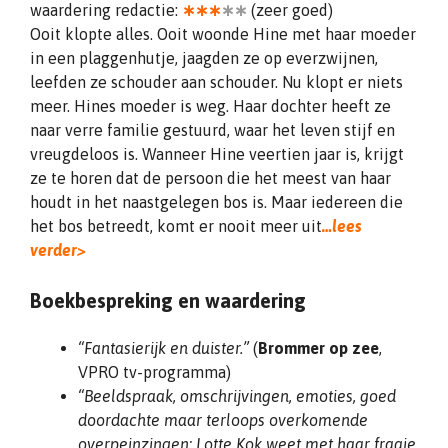
waardering redactie:
∗∗∗
∗∗
(zeer goed)
Ooit klopte alles. Ooit woonde Hine met haar moeder
in een plaggenhutje, jaagden ze op everzwijnen,
leefden ze schouder aan schouder. Nu klopt er niets
meer. Hines moeder is weg. Haar dochter heeft ze
naar verre familie gestuurd, waar het leven stijf en
vreugdeloos is. Wanneer Hine veertien jaar is, krijgt
ze te horen dat de persoon die het meest van haar
houdt in het naastgelegen bos is. Maar iedereen die
het bos betreedt, komt er nooit meer uit
…lees
verder>
Boekbespreking en waardering
“Fantasierijk en duister.”
(
Brommer op zee
,
VPRO tv-programma)
“Beeldspraak, omschrijvingen, emoties, goed
doordachte maar terloops overkomende
overpeinzingen; Lotte Kok weet met haar fraaie