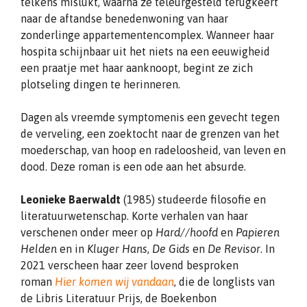
telkens mislukt, waarna ze teleurgesteld terugkeert
naar de aftandse benedenwoning van haar
zonderlinge appartementencomplex. Wanneer haar
hospita schijnbaar uit het niets na een eeuwigheid
een praatje met haar aanknoopt, begint ze zich
plotseling dingen te herinneren.
Dagen als vreemde symptomenis een gevecht tegen
de verveling, een zoektocht naar de grenzen van het
moederschap, van hoop en radeloosheid, van leven en
dood. Deze roman is een ode aan het absurde.
Leonieke Baerwaldt
(1985) studeerde filosofie en
literatuurwetenschap. Korte verhalen van haar
verschenen onder meer op
Hard//hoofd
en
Papieren
Helden
en in
Kluger Hans
,
De Gids
en
De Revisor
. In
2021 verscheen haar zeer lovend besproken
roman
Hier komen wij vandaan
, die de longlists van
de Libris Literatuur Prijs, de Boekenbon