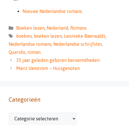
Nieuwe Nederlandse romans
Categorieën
Boeken lezen
,
Nederland
,
Romans
Tags
boeken
,
boeken lezen
,
Leonieke Baerwaldt
,
Nederlandse romans
,
Nederlandse schrijfster
,
Querido
,
roman
35 jaar geleden geboren beroemdheden
Marit Vanström – Huisgenoten
Categorieën
Categorieën