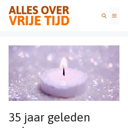
Ga
naar
Menu
de
inhoud
35 jaar geleden