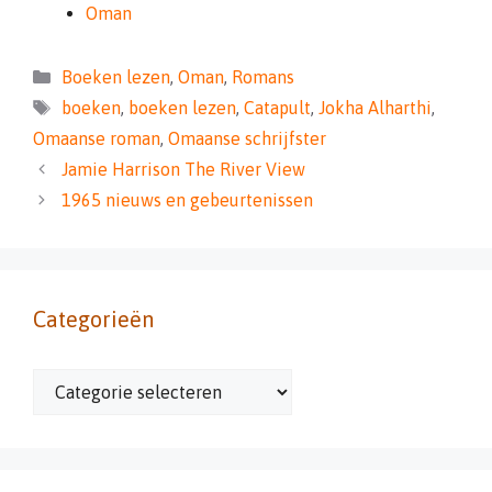
Oman
Categorieën
Boeken lezen
,
Oman
,
Romans
Tags
boeken
,
boeken lezen
,
Catapult
,
Jokha Alharthi
,
Omaanse roman
,
Omaanse schrijfster
Jamie Harrison The River View
1965 nieuws en gebeurtenissen
Categorieën
Categorieën