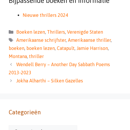
Bijpassende boeken en informatie
Nieuwe thrillers 2024
Categorieën
Boeken lezen
,
Thrillers
,
Verenigde Staten
Tags
Amerikaanse schrijfster
,
Amerikaanse thriller
,
boeken
,
boeken lezen
,
Catapult
,
Jamie Harrison
,
Montana
,
thriller
Wendell Berry – Another Day Sabbath Poems
2013-2023
Jokha Alharthi – Silken Gazelles
Categorieën
Categorieën