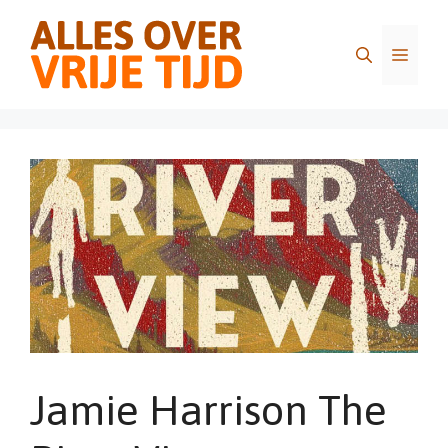
Ga
naar
Menu
de
inhoud
Jamie Harrison The