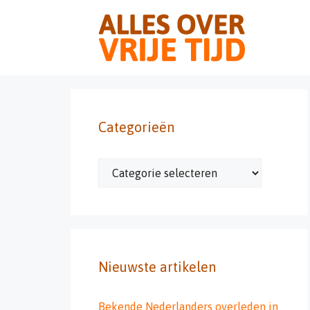
Ga
naar
de
inhoud
Categorieën
Categorieën
Nieuwste artikelen
Bekende Nederlanders overleden in