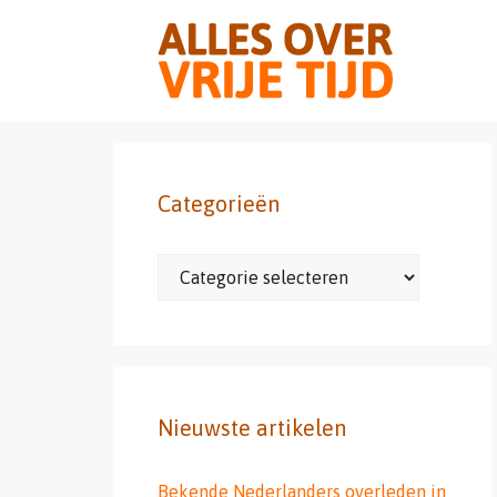
Ga
naar
de
inhoud
Categorieën
Categorieën
Nieuwste artikelen
Bekende Nederlanders overleden in