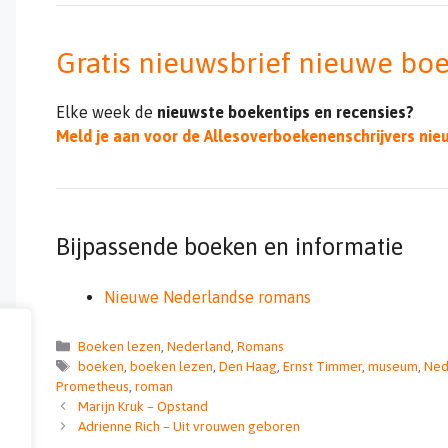
Gratis nieuwsbrief nieuwe bo
Elke week de
nieuwste boekentips en recensies?
Meld je aan voor de Allesoverboekenenschrijvers nie
Bijpassende boeken en informatie
Nieuwe Nederlandse romans
Categorieën
Boeken lezen
,
Nederland
,
Romans
Tags
boeken
,
boeken lezen
,
Den Haag
,
Ernst Timmer
,
museum
,
Ned
Prometheus
,
roman
Marijn Kruk – Opstand
Adrienne Rich – Uit vrouwen geboren