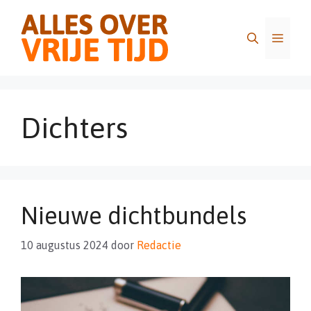
Ga
naar
Menu
de
inhoud
Dichters
Nieuwe dichtbundels
10 augustus 2024
door
Redactie