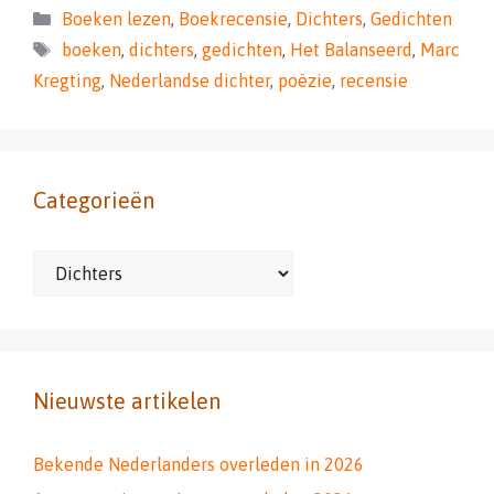
Categorieën
Boeken lezen
,
Boekrecensie
,
Dichters
,
Gedichten
Tags
boeken
,
dichters
,
gedichten
,
Het Balanseerd
,
Marc
Kregting
,
Nederlandse dichter
,
poëzie
,
recensie
Categorieën
Categorieën
Nieuwste artikelen
Bekende Nederlanders overleden in 2026