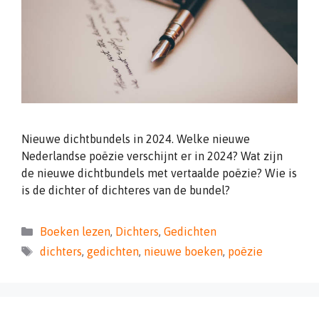
Nieuwe dichtbundels in 2024. Welke nieuwe
Nederlandse poëzie verschijnt er in 2024? Wat zijn
de nieuwe dichtbundels met vertaalde poëzie? Wie is
is de dichter of dichteres van de bundel?
Categorieën
Boeken lezen
,
Dichters
,
Gedichten
Tags
dichters
,
gedichten
,
nieuwe boeken
,
poëzie