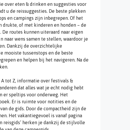
ie over eten & drinken en suggesties voor
ndt u de reissuggesties. De beste plekken
tops en campings zijn inbegrepen. Of het
 en drukte, of met kinderen en honden – de
. De routes kunnen uiteraard naar eigen
n naar wens samen te stellen, waardoor je
en. Dankzij de overzichtelijke
 de mooiste tussenstops en de beste
grepen en helpen bij het navigeren. Na de
ken.
 tot Z, informatie over festivals &
nderen dat alles wat je echt nodig hebt
jn er speltips voor onderweg. Het
ek. Er is ruimte voor notities en de
 van de gids. Door de compactheid zijn de
en. Het vakantiegevoel is vanaf pagina
 reisgids’ herken je dankzij de stijlvolle
jde van deze campergids.