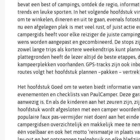
bevat een best of campings, ontdek de regio, informat
trends en leuke sporten. In het volgende hoofdstuk vi
om te winkelen, dineren en uit te gaan, evenals fotos
nu een afgelegen plek is met veel rust, of juist actie
campergids heeft voor elke reiziger de juiste camping
wens worden aangepast en gecombineerd. De stops zij
zowel lange trips als kortere weekendtrips kunt plann
plattegronden heeft de lezer altijd de beste etappes,
kampeerplekken voorhanden. GPS-tracks zijn ook inbe
routes volgt het hoofdstuk plannen –pakken – vertrek
Het hoofdstuk Goed om te weten biedt informatie van A
evenementen en checklists van PaulCamper. Deze gara
aanwezig is. En als de kinderen aan het zeuren zijn, zi
hoofdstuk wordt afgesloten met een camper woordenbo
populaire faux pas-vermijder niet doen! aan het einde
campergidsen overzichtelijk en makkelijk mee te nem
één voelbaar en ook het motto ‘reismaatje in plaats van
lay-out en het ontspannen taalgebruik op elke bladzi