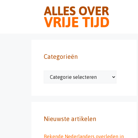
Ga
naar
de
inhoud
Categorieën
Categorieën
Nieuwste artikelen
Bekende Nederlanders overleden in