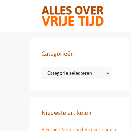
Ga
naar
de
inhoud
Categorieën
Categorieën
Nieuwste artikelen
Bekende Nederlanders overleden in