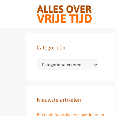
Ga
naar
de
inhoud
Categorieën
Categorieën
Nieuwste artikelen
Bekende Nederlanders overleden in