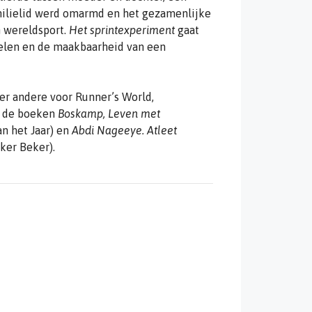
amilielid werd omarmd en het gezamenlijke
n wereldsport.
Het sprintexperiment
gaat
oelen en de maakbaarheid van een
der andere voor Runner’s World,
r de boeken
Boskamp, Leven met
n het Jaar) en
Abdi Nageeye. Atleet
er Beker).