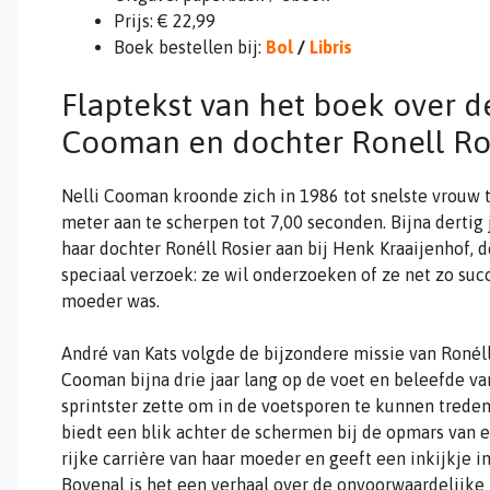
Prijs: € 22,99
Boek bestellen bij:
Bol
/
Libris
Flaptekst van het boek over de
Cooman en dochter Ronell Ro
Nelli Cooman kroonde zich in 1986 tot snelste vrouw 
meter aan te scherpen tot 7,00 seconden. Bijna dertig 
haar dochter Ronéll Rosier aan bij Henk Kraaijenhof, d
speciaal verzoek: ze wil onderzoeken of ze net zo suc
moeder was.
André van Kats volgde de bijzondere missie van Ronéll
Cooman bijna drie jaar lang op de voet en beleefde van
sprintster zette om in de voetsporen te kunnen trede
biedt een blik achter de schermen bij de opmars van ee
rijke carrière van haar moeder en geeft een inkijkje 
Bovenal is het een verhaal over de onvoorwaardelijke