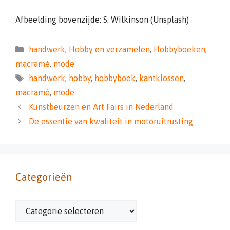
Afbeelding bovenzijde: S. Wilkinson (Unsplash)
Categorieën
handwerk
,
Hobby en verzamelen
,
Hobbyboeken
,
macramé
,
mode
Tags
handwerk
,
hobby
,
hobbyboek
,
kantklossen
,
macramé
,
mode
Kunstbeurzen en Art Fairs in Nederland
De essentie van kwaliteit in motoruitrusting
Categorieën
Categorieën