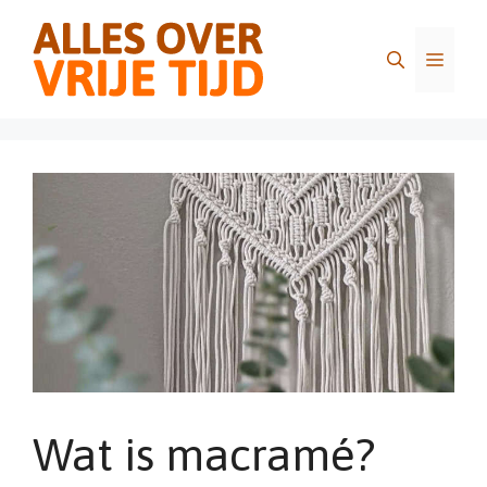
Ga
naar
Menu
de
inhoud
Wat is macramé?