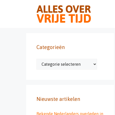
Ga
naar
de
inhoud
Categorieën
Categorieën
Nieuwste artikelen
Bekende Nederlanders overleden in