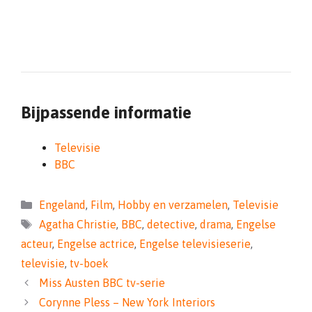
Bijpassende informatie
Televisie
BBC
Categorieën
Engeland
,
Film
,
Hobby en verzamelen
,
Televisie
Tags
Agatha Christie
,
BBC
,
detective
,
drama
,
Engelse
acteur
,
Engelse actrice
,
Engelse televisieserie
,
televisie
,
tv-boek
Miss Austen BBC tv-serie
Corynne Pless – New York Interiors