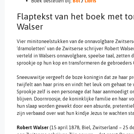
Boek bestellen bij:
Bol
/
Libris
Flaptekst van het boek met t
Walser
Vier minitoneelstukken van de onnavolgbare Zwitsers
‘dramoletten’ van de Zwitserse schrijver Robert Walse
verteld in Walsers onnavolgbare, speelse taal, zetten 
sprookje op hun kop en transformeren de gebroeders 
Sneeuwwitje vergeeft de boze koningin dat ze haar p
twijfelt aan haar prins en vindt het leuk om gehaat te 
Sprookje zelf is een personage dat haar aanmoedigt o
blijven. Doornroosje, de koninklijke familie en haar vo
hun slaap worden gewekt door een absurde, pretentiel
zijn verbaasd over wat hun kindje Jezus te wachten sta
Robert Walser
(15 april 1878, Biel, Zwitserland – 25 