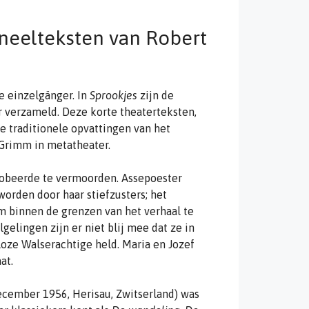
oneelteksten van Robert
e einzelgänger.
In
Sprookjes
zijn de
r verzameld. Deze korte theaterteksten,
de traditionele opvattingen van het
Grimm in metatheater.
robeerde te vermoorden. Assepoester
worden door haar stiefzusters; het
m binnen de grenzen van het verhaal te
lgelingen zijn er niet blij mee dat ze in
oze Walserachtige held. Maria en Jozef
at.
december 1956, Herisau, Zwitserland) was