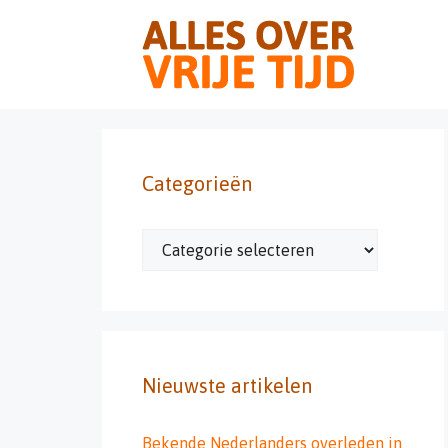
Ga
naar
de
inhoud
Categorieën
Categorieën
Nieuwste artikelen
Bekende Nederlanders overleden in