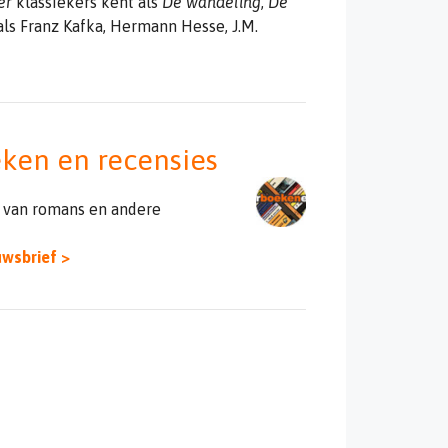
er
klassiekers kent als
De wandeling
,
De
als Franz Kafka, Hermann Hesse, J.M.
eken en recensies
 van romans en andere
uwsbrief >