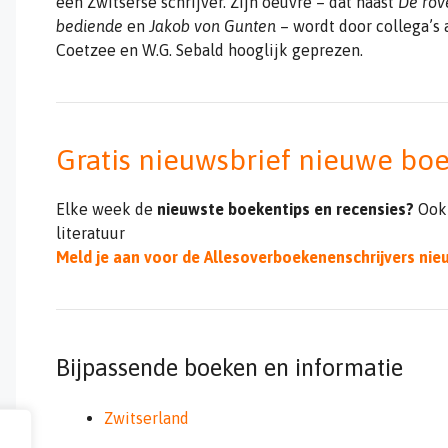
een Zwitserse schrijver. Zijn oeuvre – dat naast
De rov
bediende
en
Jakob von Gunten
– wordt door collega’s 
Coetzee en W.G. Sebald hooglijk geprezen.
Gratis nieuwsbrief nieuwe bo
Elke week de
nieuwste boekentips en recensies?
Ook
literatuur
Meld je aan voor de Allesoverboekenenschrijvers nie
Bijpassende boeken en informatie
Zwitserland