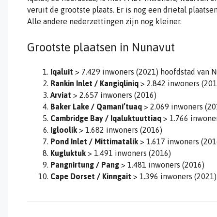
veruit de grootste plaats. Er is nog een drietal plaats
Alle andere nederzettingen zijn nog kleiner.
Grootste plaatsen in Nunavut
Iqaluit
> 7.429 inwoners (2021) hoofdstad van 
Rankin Inlet / Kangiqliniq
> 2.842 inwoners (201
Arviat
> 2.657 inwoners (2016)
Baker Lake / Qamani’tuaq
> 2.069 inwoners (20
Cambridge Bay / Iqaluktuuttiaq
> 1.766 inwoner
Igloolik
> 1.682 inwoners (2016)
Pond Inlet / Mittimatalik
> 1.617 inwoners (201
Kugluktuk
> 1.491 inwoners (2016)
Pangnirtung
/ Pang
> 1.481 inwoners (2016)
Cape Dorset / Kinngait
> 1.396 inwoners (2021)