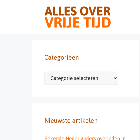
Ga
naar
de
inhoud
Categorieën
Categorieën
Nieuwste artikelen
Bekende Nederlanders overleden in