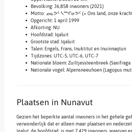
Bevolking: 36,858 inwoners (2021)
Motto:
ᓄᓇᕗᑦ ᓴᙱᓂᕗᑦ
(= Ons land, onze krach
Opgericht: 1 april 1999
Afkorting: NU
Hoofdstad: Iqaluit
Grootste stad: Iqaluit
Talen: Engels, Frans, Inuktitut en Inuinnaqtun
Tijdzones: UTC-5, UTC-6, UTC-7
Nationale bloem: Zuiltjessteenbreek (Saxifraga 
Nationale vogel: Alpensneeuhoen (Lagopus mut
Plaatsen in Nunavut
Gezien het beperkte aantal inwoners in het gehele geb
verwonderlijk dat er alleen maar plaatsen en nederze
Iqalut, de hoofdstad, is met 7.429 inwoners, waarvan e