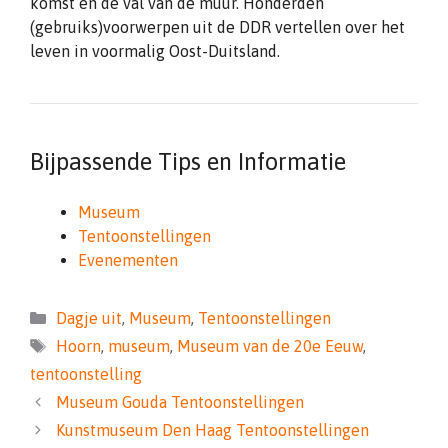
komst en de val van de muur. Honderden
(gebruiks)voorwerpen uit de DDR vertellen over het
leven in voormalig Oost-Duitsland.
Bijpassende Tips en Informatie
Museum
Tentoonstellingen
Evenementen
Categorieën
Dagje uit
,
Museum
,
Tentoonstellingen
Tags
Hoorn
,
museum
,
Museum van de 20e Eeuw
,
tentoonstelling
Museum Gouda Tentoonstellingen
Kunstmuseum Den Haag Tentoonstellingen