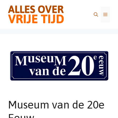
Ga
naar
Menu
de
inhoud
Museum van de 20e
Eeuw