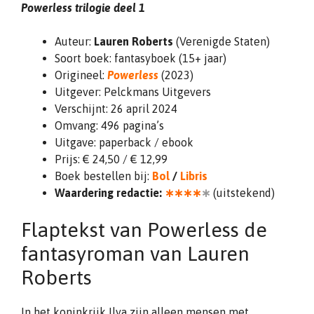
Powerless trilogie deel 1
Auteur:
Lauren Roberts
(Verenigde Staten)
Soort boek: fantasyboek (15+ jaar)
Origineel:
Powerless
(2023)
Uitgever: Pelckmans Uitgevers
Verschijnt: 26 april 2024
Omvang: 496 pagina’s
Uitgave: paperback / ebook
Prijs: € 24,50 / € 12,99
Boek bestellen bij:
Bol
/
Libris
Waardering redactie:
∗∗∗∗
∗
(uitstekend)
Flaptekst van Powerless de
fantasyroman van Lauren
Roberts
In het koninkrijk Ilya zijn alleen mensen met