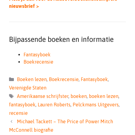
nieuwsbrief >
Bijpassende boeken en informatie
Fantasyboek
Boekrecensie
Categorieën
Boeken lezen
,
Boekrecensie
,
Fantasyboek
,
Verenigde Staten
Tags
Amerikaanse schrijfster
,
boeken
,
boeken lezen
,
fantasyboek
,
Lauren Roberts
,
Pelckmans Uitgevers
,
recensie
Michael Tackett – The Price of Power Mitch
McConnell biografie