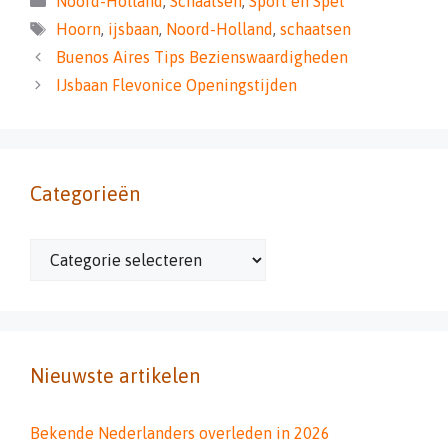
Noord-Holland
,
Schaatsen
,
Sport en Spel
Tags
Hoorn
,
ijsbaan
,
Noord-Holland
,
schaatsen
Buenos Aires Tips Bezienswaardigheden
IJsbaan Flevonice Openingstijden
Categorieën
Categorieën
Nieuwste artikelen
Bekende Nederlanders overleden in 2026