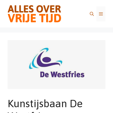
Ga
naar
Menu
de
inhoud
Kunstijsbaan De