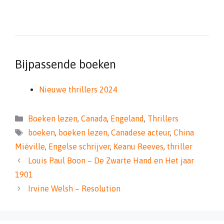
Bijpassende boeken
Nieuwe thrillers 2024
Categorieën
Boeken lezen
,
Canada
,
Engeland
,
Thrillers
Tags
boeken
,
boeken lezen
,
Canadese acteur
,
China
Miéville
,
Engelse schrijver
,
Keanu Reeves
,
thriller
Louis Paul Boon – De Zwarte Hand en Het jaar
1901
Irvine Welsh – Resolution