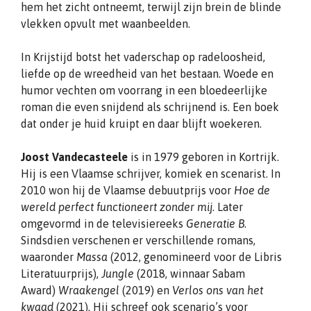
hem het zicht ontneemt, terwijl zijn brein de blinde
vlekken opvult met waanbeelden.
In Krijstijd botst het vaderschap op radeloosheid,
liefde op de wreedheid van het bestaan. Woede en
humor vechten om voorrang in een bloedeerlijke
roman die even snijdend als schrijnend is. Een boek
dat onder je huid kruipt en daar blijft woekeren.
Joost Vandecasteele
is in 1979 geboren in Kortrijk.
Hij is een Vlaamse schrijver, komiek en scenarist. In
2010 won hij de Vlaamse debuutprijs voor
Hoe de
wereld perfect functioneert zonder mij
. Later
omgevormd in de televisiereeks
Generatie B
.
Sindsdien verschenen er verschillende romans,
waaronder
Massa
(2012, genomineerd voor de Libris
Literatuurprijs),
Jungle
(2018, winnaar Sabam
Award)
Wraakengel
(2019) en
Verlos ons van het
kwaad
(2021). Hij schreef ook scenario’s voor