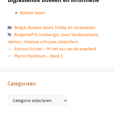
Boeken lezen
Categorieën
België
,
Boeken lezen
,
Hobby en verzamelen
Tags
Borgerhoff & Lamberigts
,
Joost Vandecasteele
,
memoir
,
Vlaamse schrijver
,
ziekenhuis
Antonio Scurati – M Het uur van de waarheid
Martin Rombouts – Boek 1
Categorieën
Categorieën