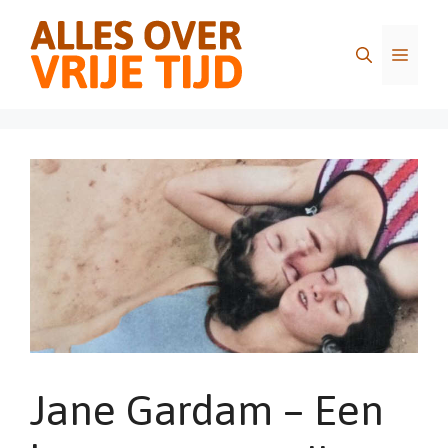
Ga
naar
Menu
de
inhoud
Jane Gardam – Een