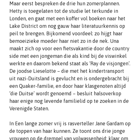
Maar eerst bespreken de drie hun zomerplannen.
Hetty is toegelaten tot de studie let terkunde in
Londen, en gaat met een koffer vol boeken naar het
Lake District om nog gauw haar literatuurkennis op
peil te brengen. Bijkomend voordeel: zo hijgt haar
bemoeizieke moeder haar niet zo in de nek. Una
maakt zich op voor een fietsvakantie door de country
side met een jongeman die als kind bij de viswinkel
werkte en daarom bekend staat als ‘Ray de visjongen’.
De joodse Lieselotte – die met het kindertransport
uit nazi-Duitsland is gevlucht en is ondergebracht bij
een Quaker-familie, en door haar klasgenoten altijd
‘die Duitse’ wordt genoemd – besluit halsoverkop
haar enige nog levende familielid op te zoeken in de
Verenigde Staten.
In Een lange zomer vrij is rasverteller Jane Gardam op
de toppen van haar kunnen. Ze toont ons drie jonge
vrouwen op de drempel van volwassenheid: klaar om