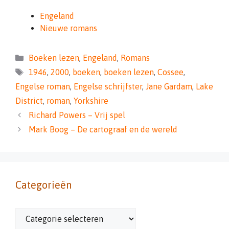
Engeland
Nieuwe romans
Categorieën
Boeken lezen
,
Engeland
,
Romans
Tags
1946
,
2000
,
boeken
,
boeken lezen
,
Cossee
,
Engelse roman
,
Engelse schrijfster
,
Jane Gardam
,
Lake
District
,
roman
,
Yorkshire
Richard Powers – Vrij spel
Mark Boog – De cartograaf en de wereld
Categorieën
Categorieën