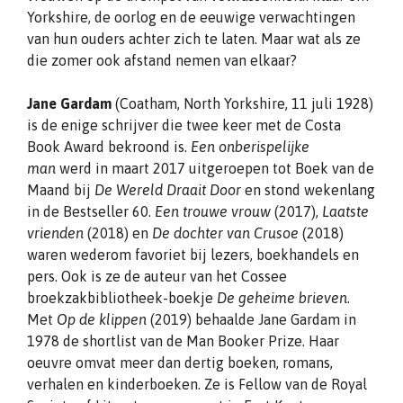
Yorkshire, de oorlog en de eeuwige verwachtingen
van hun ouders achter zich te laten. Maar wat als ze
die zomer ook afstand nemen van elkaar?
Jane Gardam
(Coatham, North Yorkshire, 11 juli 1928)
is de enige schrijver die twee keer met de Costa
Book Award bekroond is.
Een onberispelijke
man
werd in maart 2017 uitgeroepen tot Boek van de
Maand bij
De Wereld Draait Door
en stond wekenlang
in de Bestseller 60.
Een trouwe vrouw
(2017),
Laatste
vrienden
(2018) en
De dochter van Crusoe
(2018)
waren wederom favoriet bij lezers, boekhandels en
pers. Ook is ze de auteur van het Cossee
broekzakbibliotheek-boekje
De geheime brieven
.
Met
Op de klippen
(2019) behaalde Jane Gardam in
1978 de shortlist van de Man Booker Prize. Haar
oeuvre omvat meer dan dertig boeken, romans,
verhalen en kinderboeken. Ze is Fellow van de Royal