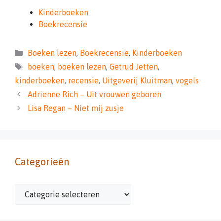
Kinderboeken
Boekrecensie
Categorieën
Boeken lezen
,
Boekrecensie
,
Kinderboeken
Tags
boeken
,
boeken lezen
,
Getrud Jetten
,
kinderboeken
,
recensie
,
Uitgeverij Kluitman
,
vogels
Adrienne Rich – Uit vrouwen geboren
Lisa Regan – Niet mij zusje
Categorieën
Categorieën