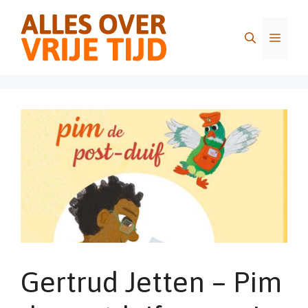
Ga
naar
Menu
de
inhoud
Gertrud Jetten – Pim