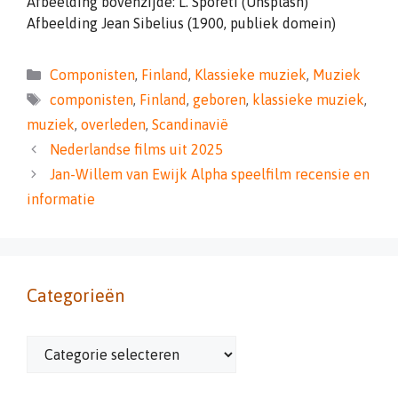
Afbeelding bovenzijde: L. Sporeti (Unsplash)
Afbeelding Jean Sibelius (1900, publiek domein)
Categorieën
Componisten
,
Finland
,
Klassieke muziek
,
Muziek
Tags
componisten
,
Finland
,
geboren
,
klassieke muziek
,
muziek
,
overleden
,
Scandinavië
Nederlandse films uit 2025
Jan-Willem van Ewijk Alpha speelfilm recensie en
informatie
Categorieën
Categorieën