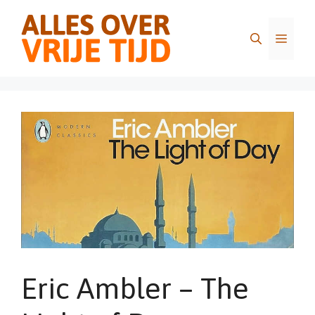
Ga
naar
Menu
de
inhoud
Eric Ambler – The