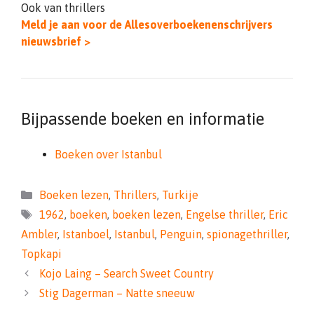
Ook van thrillers
Meld je aan voor de Allesoverboekenenschrijvers
nieuwsbrief >
Bijpassende boeken en informatie
Boeken over Istanbul
Categorieën
Boeken lezen
,
Thrillers
,
Turkije
Tags
1962
,
boeken
,
boeken lezen
,
Engelse thriller
,
Eric
Ambler
,
Istanboel
,
Istanbul
,
Penguin
,
spionagethriller
,
Topkapi
Kojo Laing – Search Sweet Country
Stig Dagerman – Natte sneeuw