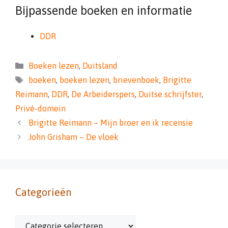
Bijpassende boeken en informatie
DDR
Categorieën
Boeken lezen
,
Duitsland
Tags
boeken
,
boeken lezen
,
brievenboek
,
Brigitte
Reimann
,
DDR
,
De Arbeiderspers
,
Duitse schrijfster
,
Privé-domein
Brigitte Reimann – Mijn broer en ik recensie
John Grisham – De vloek
Categorieën
Categorieën