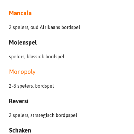
Mancala
2 spelers, oud Afrikaans bordspel
Molenspel
spelers, klassiek bordspel
Monopoly
2-8 spelers, bordspel
Reversi
2 spelers, strategisch bordpspel
Schaken