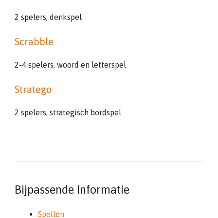
2 spelers, denkspel
Scrabble
2-4 spelers, woord en letterspel
Stratego
2 spelers, strategisch bordspel
Bijpassende Informatie
Spellen