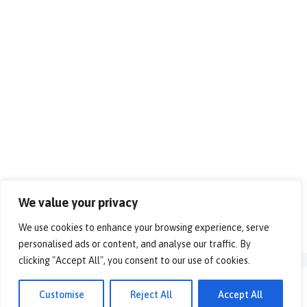
We value your privacy
We use cookies to enhance your browsing experience, serve
personalised ads or content, and analyse our traffic. By
clicking "Accept All", you consent to our use of cookies.
© 2026 - Alles over vrije tijd!. All rights reserved.
Customise
Reject All
Accept All
Disclaimer