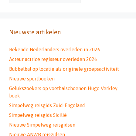
Nieuwste artikelen
Bekende Nederlanders overleden in 2026
Acteur actrice regisseur overleden 2026
Bubbelbal op locatie als originele groepsactiviteit
Nieuwe sportboeken
Gelukszoekers op voetbalschoenen Hugo Verkley
boek
Simpelweg reisgids Zuid-Engeland
Simpelweg reisgids Sicilië
Nieuwe Simpelweg reisgidsen
Nieuwe ANWB reisgidsen