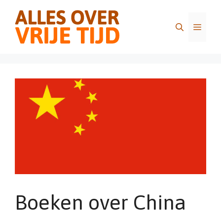
Ga
naar
Menu
de
inhoud
Boeken over China