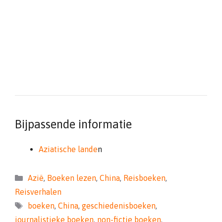
Bijpassende informatie
Aziatische lande
n
Categorieën
Azië
,
Boeken lezen
,
China
,
Reisboeken
,
Reisverhalen
Tags
boeken
,
China
,
geschiedenisboeken
,
journalistieke boeken
,
non-fictie boeken
,