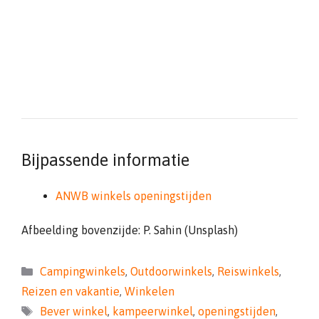
Bijpassende informatie
ANWB winkels openingstijden
Afbeelding bovenzijde: P. Sahin (Unsplash)
Categorieën
Campingwinkels
,
Outdoorwinkels
,
Reiswinkels
,
Reizen en vakantie
,
Winkelen
Tags
Bever winkel
,
kampeerwinkel
,
openingstijden
,